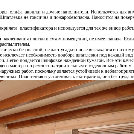
оры, олифа, акрилат и другие наполнители. Используется для вн
Шпатлевка не токсична и пожаробезопасна. Наносится на повер
акрилата, пластификатора и используется для тех же видов работ
 наклеивания плитки в сухом помещении, не имеет запаха. Если
 распылителем.
логически безопасной, не дает усадки после высыхания и поэтом
ние исключает необходимость подбора шпатлевки под каждый ви
йной. Легко поддается шлифовке наждачной бумагой. Все эти ка
щего мастера по ремонтно-строительным и отделочным работам.
 наружных работ, поскольку является устойчивой к неблагопри
евянных. Пластичная и устойчивая к вытиранию, она без труда п