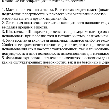
Какова же классификация шпатлевок по составу?
1. Масляно-клеевая шпатлевка. В ее состав входит пластификат
подготовки поверхностей к покраске или оклеиванию обоями. 
масляных пятен и других загрязнений.
2. Латексная шпатлевка состоит из кальцитового наполнителя, 
выделяет вредных веществ.
3. Шпатлевка «Шпакрил» применяется при заделке плинтусов и
использовать при побелке стен и потолка кистью, валиком или
4. Универсальная акриловая шпатлевка, является наиболее эко
Удобство ее применения состоит еще и в том, что ее примене
использования как в качестве толстослойной, так и тонкосло
популярность и дают возможность использования для начинаю
5. Фасадная акриловая шпатлевка применяется в основном для
как на оштукатуренных поверхностях, так и на бетонных и дер