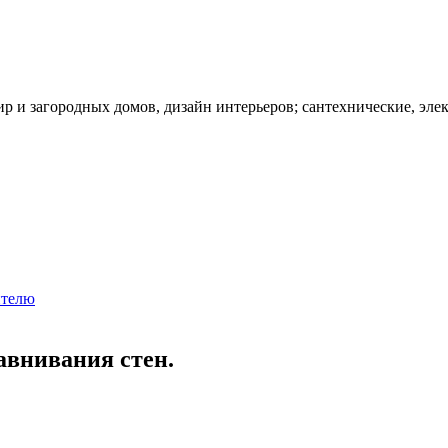
ир и загородных домов, дизайн интерьеров; сантехнические, эле
ителю
авнивания стен.