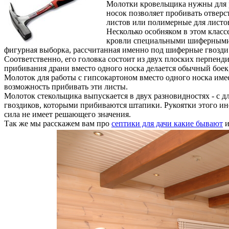
Молотки кровельщика нужны для р
носок позволяет пробивать отвер
листов или полимерные для листов
Несколько особняком в этом класс
кровли специальными шиферными г
фигурная выборка, рассчитанная именно под шиферные гвозди.
Соответственно, его головка состоит из двух плоских перпенд
прибивания драни вместо одного носка делается обычный боек,
Молоток для работы с гипсокартоном вместо одного носка имее
возможность прибивать эти листы.
Молоток стекольщика выпускается в двух разновидностях - с 
гвоздиков, которыми прибиваются штапики. Рукоятки этого инс
сила не имеет решающего значения.
Так же мы расскажем вам про
септики для дачи какие бывают
и