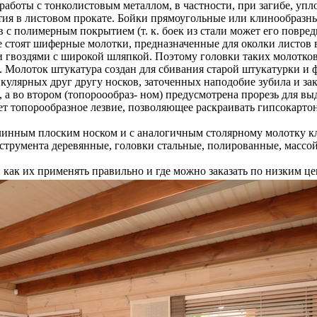
аботы с тонколистовым металлом, в частности, при загибе, уп
стия в листовом прокате. Бойки прямоугольные или клинообразн
 с полимерным покрытием (т. к. боек из стали может его повре
е стоят шиферные молотки, предназначенные для околки листов
воздями с широкой шляпкой. Поэтому головки таких молотков б
 Молоток штукатура создан для сбивания старой штукатурки и ф
икулярных друг другу носков, заточенных наподобие зубила и за
 а во втором (топороообраз- ном) предусмотрена прорезь для вы
т топорообразное лезвие, позволяющее раскраивать гипсокартон
длинным плоским носком и с аналогичным столярному молотку кл
трумента деревянные, головки стальные, полированные, массой 
 как их применять правильно и где можно заказать по низким це