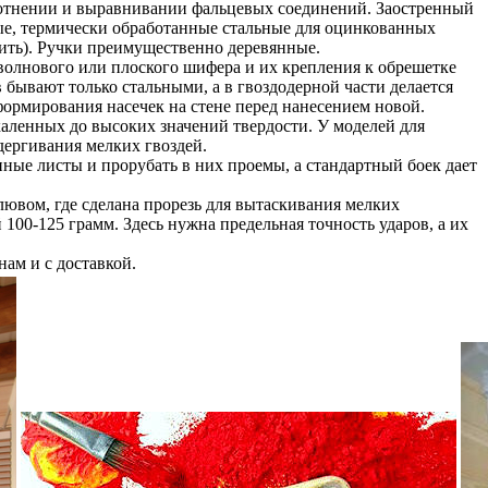
лотнении и выравнивании фальцевых соединений. Заостренный
ые, термически обработанные стальные для оцинкованных
дить). Ручки преимущественно деревянные.
 волнового или плоского шифера и их крепления к обрешетке
ывают только стальными, а в гвоздодерной части делается
ормирования насечек на стене перед нанесением новой.
каленных до высоких значений твердости. У моделей для
дергивания мелких гвоздей.
ные листы и прорубать в них проемы, а стандартный боек дает
ювом, где сделана прорезь для вытаскивания мелких
100-125 грамм. Здесь нужна предельная точность ударов, а их
нам и с доставкой.