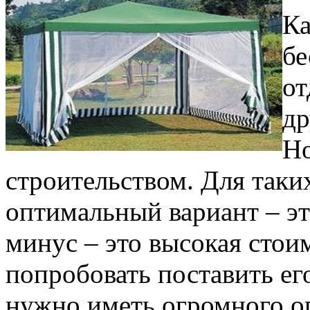
Ка
бе
от
др
Но
строительством. Для таки
оптимальный вариант – эт
минус – это высокая стои
попробовать поставить ег
нужно иметь огромного оп