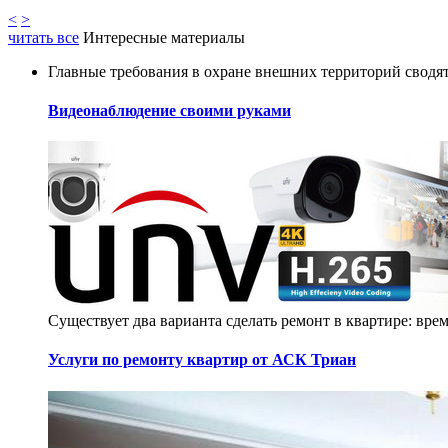
<
>
читать все
Интересные материалы
Главные требования в охране внешних территорий сводят
Видеонаблюдение своими руками
Существует два варианта сделать ремонт в квартире: вр
Услуги по ремонту квартир от АСК Триан