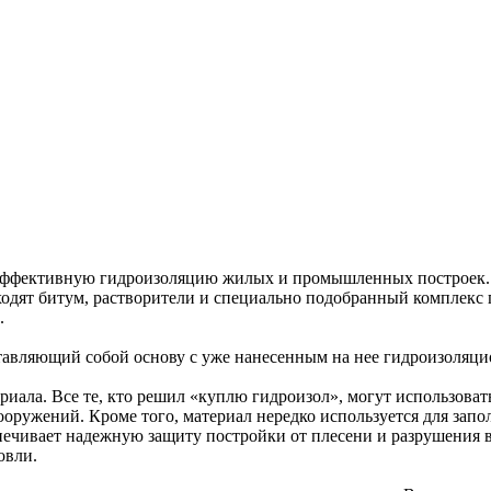
эффективную гидроизоляцию жилых и промышленных построек. 
ходят битум, растворители и специально подобранный комплекс п
.
ставляющий собой основу с уже нанесенным на нее гидроизоляц
иала. Все те, кто решил «куплю гидроизол», могут использовать
ооружений. Кроме того, материал нередко используется для за
чивает надежную защиту постройки от плесени и разрушения вс
овли.